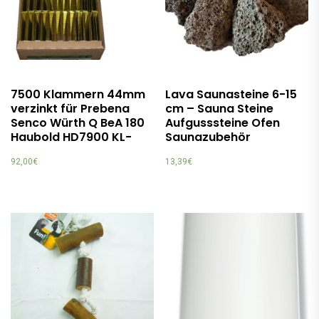
7500 Klammern 44mm
Lava Saunasteine 6-15
verzinkt für Prebena
cm – Sauna Steine
Senco Würth Q BeA 180
Aufgusssteine Ofen
Haubold HD7900 KL-
Saunazubehör
92,00
€
13,39
€