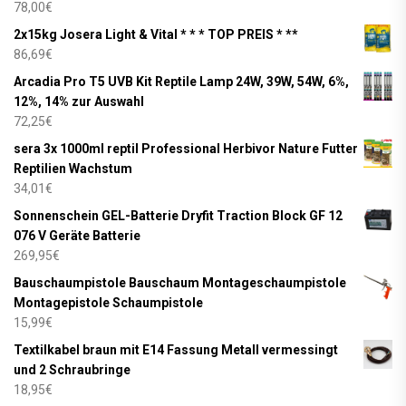
78,00
€
2x15kg Josera Light & Vital * * * TOP PREIS * **
86,69
€
Arcadia Pro T5 UVB Kit Reptile Lamp 24W, 39W, 54W, 6%,
12%, 14% zur Auswahl
72,25
€
sera 3x 1000ml reptil Professional Herbivor Nature Futter
Reptilien Wachstum
34,01
€
Sonnenschein GEL-Batterie Dryfit Traction Block GF 12
076 V Geräte Batterie
269,95
€
Bauschaumpistole Bauschaum Montageschaumpistole
Montagepistole Schaumpistole
15,99
€
Textilkabel braun mit E14 Fassung Metall vermessingt
und 2 Schraubringe
18,95
€