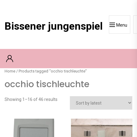
Skip
to
content
Bissener jungenspiel
Menu
Home
/ Products tagged “occhio tischleuchte”
occhio tischleuchte
Showing 1–16 of 46 results