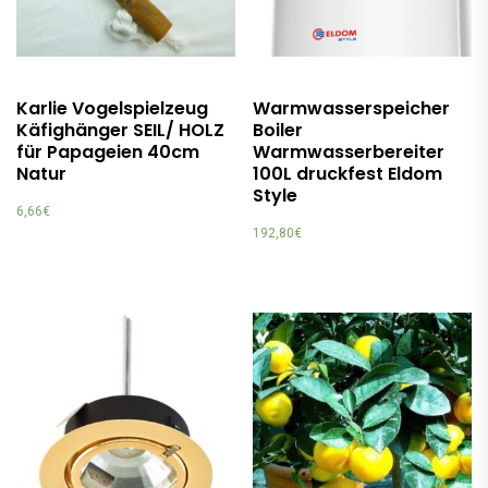
Karlie Vogelspielzeug
Warmwasserspeicher
Käfighänger SEIL/ HOLZ
Boiler
für Papageien 40cm
Warmwasserbereiter
Natur
100L druckfest Eldom
Style
6,66
€
192,80
€