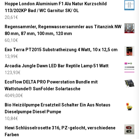
Hoppe London Aluminium F1 Alu Natur Kurzschild
113/202KP Bad / WC Garnitur SK/ OL
20,61
€
Regensammler, Regenwassersammler aus Titanzink NW
80 mm, 87 mm, 100 mm, 120 mm
60,10
€
Exo Terra PT2015 Substratheizung 4 Watt, 10 x 12,5 cm
13,99
€
Arcadia Jungle Dawn LED Bar Reptile Lamp 51 Watt
123,93
€
EcoFlow DELTA PRO Powerstation Bundle mit
Wattstunde® SunFolder Solartasche
4049,00
€
Bio Heizölpumpe Ersatzteil Schalter Ein Aus Notaus
Dieselpumpe Diesel Pumpe
10,84
€
Hewi Schlüsselrosette 316, PZ-gelocht, verschiedene
Farben