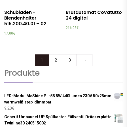
Schubladen -
Brutautomat Covatutto
Blendenhalter
24 digital
515.200.40.01 – 02
216,03
€
17,00
€
1
2
3
→
Produkte
LED-Modul McShine PL-55 5W 440Lumen 230V 50x25mm
warmweiß step-dimmbar
9,20
€
Geberit Umbauset UP Spülkasten Füllventil Drückerplatte
Twinline30 240515002