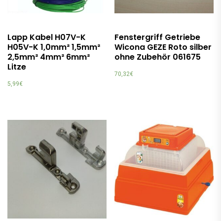
Lapp Kabel H07V-K
Fenstergriff Getriebe
H05V-K 1,0mm² 1,5mm²
Wicona GEZE Roto silber
2,5mm² 4mm² 6mm²
ohne Zubehör 061675
Litze
70,32
€
5,99
€