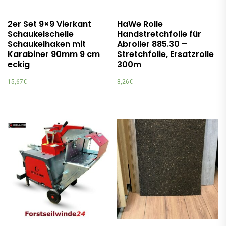
2er Set 9×9 Vierkant
HaWe Rolle
Schaukelschelle
Handstretchfolie für
Schaukelhaken mit
Abroller 885.30 –
Karabiner 90mm 9 cm
Stretchfolie, Ersatzrolle
eckig
300m
15,67
€
8,26
€