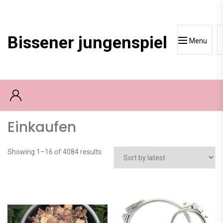
Skip
to
content
Bissener jungenspiel
Menu
Einkaufen
Showing 1–16 of 4084 results