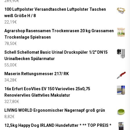
289,90
€
100 Luftpolster Versandtaschen Luftpolster Taschen
weiß Größe H / 8
22,19
€
Agrarshop Rasensamen Trockenrasen 20 kg Grassamen
Trockenlage Spielrasen
78,50
€
Schell Schellomat Basic Urinal Druckspüler 1/2" DN15
Urinalbecken Spülarmatur
55,00
€
Maserin Rettungsmesser 217/ RK
34,28
€
16x Erfurt EcoVlies EV 150 Variovlies 25x0,75
Renoviervlies Glattvlies Makulatur
327,80
€
LIVING WORLD Ergonomischer Nagernapf groß grün
8,82
€
12,5kg Happy Dog IRLAND Hundefutter * ** TOP PREIS *