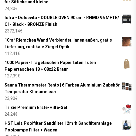
für Sittiche und kleine ...
24,80
€
lofra - Dolcevita - DOUBLE OVEN 90 cm - RNMD 96 MFTE/
CI - Black - BRONZE Finish
2372,14
€
10m² Riemchen Wand Verblender, innen außen, gratis
Lieferung, rustikale Ziegel Optik
412,41
€
1000 Papier-Tragetaschen Papiertüten Tüten
Papiertaschen 18 + 08x22 Braun
127,39
€
Sauna Thermometer Rento | 6 Farben Aluminium Zubehör
Temperatur Klimamesser
23,90
€
Trixie Premium Erste-Hilfe-Set
24,24
€
HST Leis Poolfilter Sandfilter 12m³h Sandfilteranlage
Poolpumpe Filter + Wagen