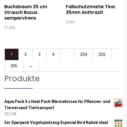
Buchsbaum 25 cm
Fallschutzmatte Tina
Strauch Buxus
35mm Anthrazit
sempervirens
9,99
€
27,00
€
1
2
3
4
…
254
255
256
→
Produkte
Aqua Pack 5 x Heat Pack Wärmekissen für Pflanzen- und
Tierversand Tiertransport
10,13
€
3er Sparpack Vogelspielzeug Especial Bird Kabob ideal