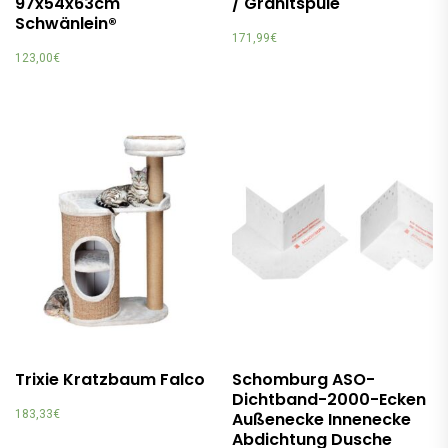
97x54x63cm
/ Granitspüle
Schwänlein®
171,99
€
123,00
€
Trixie Kratzbaum Falco
Schomburg ASO-
Dichtband-2000-Ecken
183,33
€
Außenecke Innenecke
Abdichtung Dusche