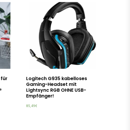
 für
Logitech G935 kabelloses
Gaming-Headset mit
®
Lightsync RGB OHNE USB-
Empfänger!
85,49
€