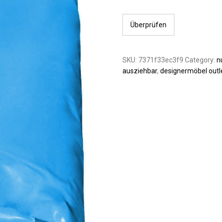
Überprüfen
SKU:
7371f33ec3f9
Category:
nu
ausziehbar
,
designermöbel outl