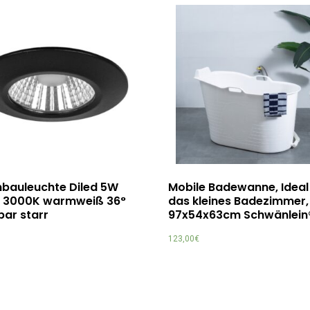
nbauleuchte Diled 5W
Mobile Badewanne, Ideal
 3000K warmweiß 36°
das kleines Badezimmer,
ar starr
97x54x63cm Schwänlein
123,00
€