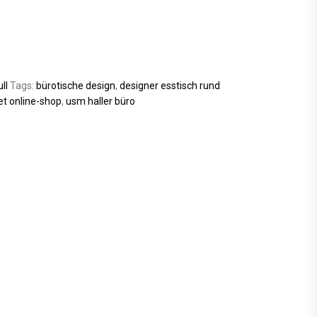
ll
Tags:
bürotische design
,
designer esstisch rund
et online-shop
,
usm haller büro