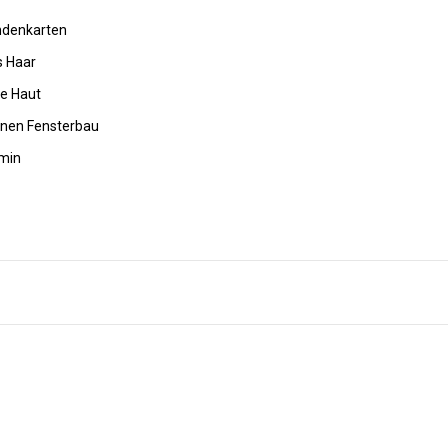
undenkarten
s Haar
de Haut
rnen Fensterbau
amin