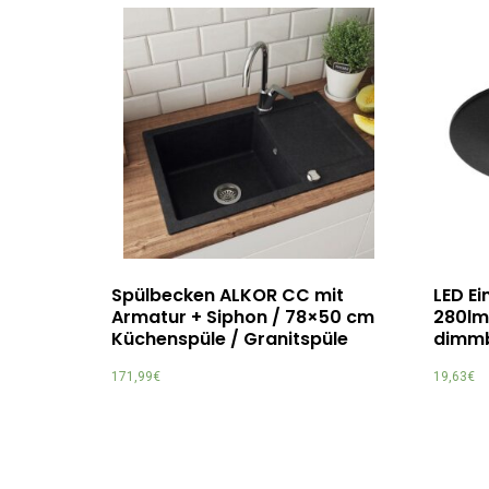
Spülbecken ALKOR CC mit
LED Ei
Armatur + Siphon / 78×50 cm
280lm
Küchenspüle / Granitspüle
dimmb
171,99
€
19,63
€