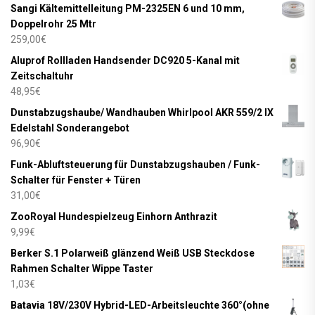
Sangi Kältemittelleitung PM-2325EN 6 und 10 mm,
Doppelrohr 25 Mtr
259,00
€
Aluprof Rollladen Handsender DC920 5-Kanal mit
Zeitschaltuhr
48,95
€
Dunstabzugshaube/ Wandhauben Whirlpool AKR 559/2 IX
Edelstahl Sonderangebot
96,90
€
Funk-Abluftsteuerung für Dunstabzugshauben / Funk-
Schalter für Fenster + Türen
31,00
€
ZooRoyal Hundespielzeug Einhorn Anthrazit
9,99
€
Berker S.1 Polarweiß glänzend Weiß USB Steckdose
Rahmen Schalter Wippe Taster
1,03
€
Batavia 18V/230V Hybrid-LED-Arbeitsleuchte 360°(ohne