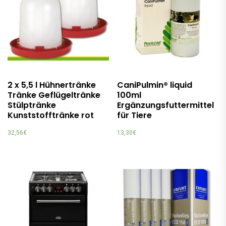
2 x 5,5 l Hühnertränke
CaniPulmin® liquid
Tränke Geflügeltränke
100ml
Stülptränke
Ergänzungsfuttermittel
Kunststofftränke rot
für Tiere
32,56
€
13,30
€