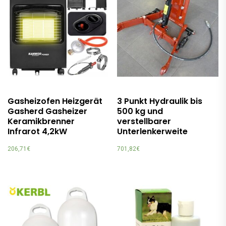
Gasheizofen Heizgerät
3 Punkt Hydraulik bis
Gasherd Gasheizer
500 kg und
Keramikbrenner
verstellbarer
Infrarot 4,2kW
Unterlenkerweite
206,71
€
701,82
€