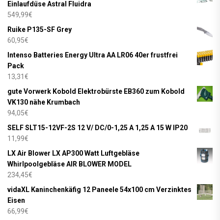
Einlaufdüse Astral Fluidra
549,99
€
Ruike P135-SF Grey
60,95
€
Intenso Batteries Energy Ultra AA LR06 40er frustfrei
Pack
13,31
€
gute Vorwerk Kobold Elektrobürste EB360 zum Kobold
VK130 nähe Krumbach
94,05
€
SELF SLT15-12VF-2S 12 V/ DC/0-1,25 A 1,25 A 15 W IP20
11,99
€
LX Air Blower LX AP300 Watt Luftgebläse
Whirlpoolgebläse AIR BLOWER MODEL
234,45
€
vidaXL Kaninchenkäfig 12 Paneele 54x100 cm Verzinktes
Eisen
66,99
€