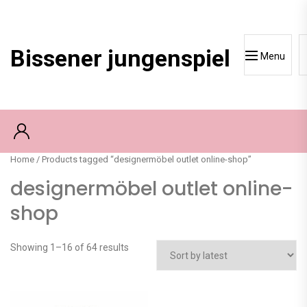
Skip
to
content
Bissener jungenspiel
Menu
Home
/ Products tagged “designermöbel outlet online-shop”
designermöbel outlet online-
shop
Showing 1–16 of 64 results