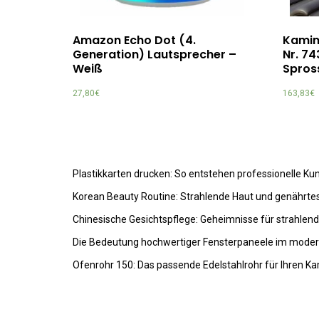
Amazon Echo Dot (4.
Kamink
Generation) Lautsprecher –
Nr. 74
Weiß
Spros
27,80
€
163,83
€
Plastikkarten drucken: So entstehen professionelle K
Korean Beauty Routine: Strahlende Haut und genährte
Chinesische Gesichtspflege: Geheimnisse für strahlen
Die Bedeutung hochwertiger Fensterpaneele im mode
Ofenrohr 150: Das passende Edelstahlrohr für Ihren K