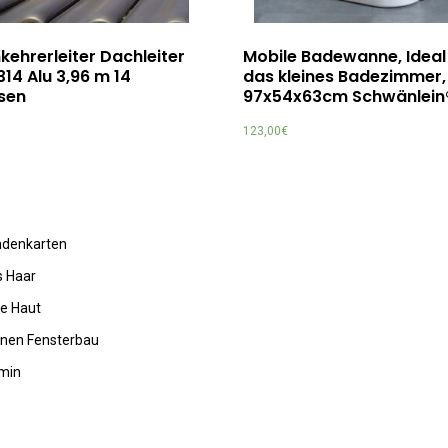
ehrerleiter Dachleiter
Mobile Badewanne, Ideal
314 Alu 3,96 m 14
das kleines Badezimmer,
sen
97x54x63cm Schwänlein
123,00
€
undenkarten
s Haar
de Haut
rnen Fensterbau
amin