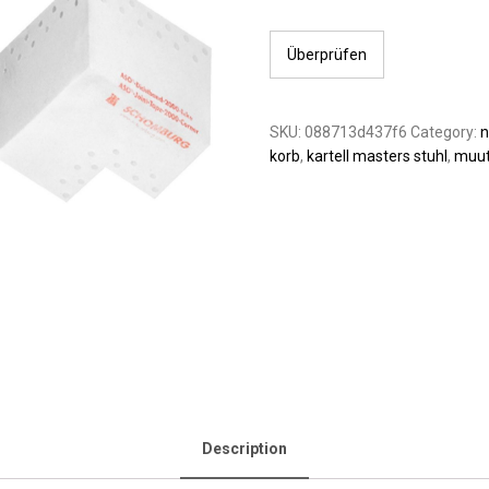
Überprüfen
SKU:
088713d437f6
Category:
n
korb
,
kartell masters stuhl
,
muut
Description