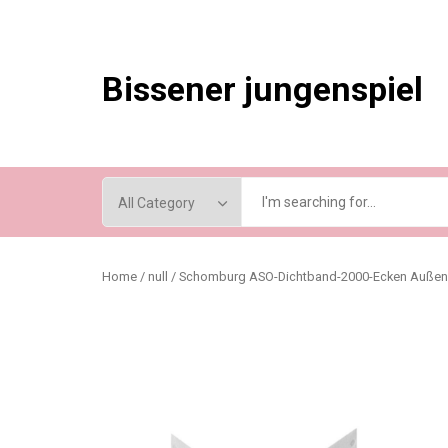
Skip
to
content
Bissener jungenspiel
Home
/
null
/ Schomburg ASO-Dichtband-2000-Ecken Außene