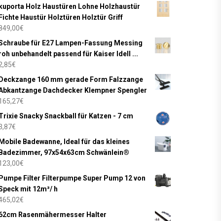
kuporta Holz Haustüren Lohne Holzhaustür
Fichte Haustür Holztüren Holztür Griff
849,00
€
Schraube für E27 Lampen-Fassung Messing
roh unbehandelt passend für Kaiser Idell ...
2,85
€
Deckzange 160 mm gerade Form Falzzange
Abkantzange Dachdecker Klempner Spengler
165,27
€
Trixie Snacky Snackball für Katzen - 7 cm
3,87
€
Mobile Badewanne, Ideal für das kleines
Badezimmer, 97x54x63cm Schwänlein®
123,00
€
Pumpe Filter Filterpumpe Super Pump 12 von
Speck mit 12m³/ h
465,02
€
62cm Rasenmähermesser Halter