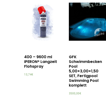
400 – 9600 ml
GFK
IPERON® Langzeit
Schwimmbecken
Flohspray
Pool
5,00×3,00×1,50
13,74
€
SET, Fertigpool
Swimming Pool
komplett
3500,00
€