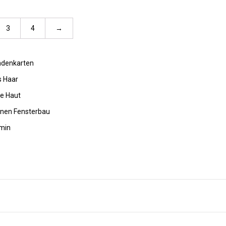
3
4
→
undenkarten
s Haar
de Haut
rnen Fensterbau
amin