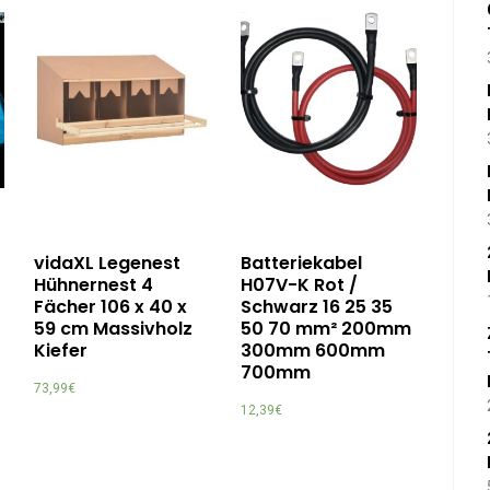
vidaXL Legenest
Batteriekabel
Hühnernest 4
H07V-K Rot /
Fächer 106 x 40 x
Schwarz 16 25 35
59 cm Massivholz
50 70 mm² 200mm
Kiefer
300mm 600mm
700mm
73,99
€
12,39
€