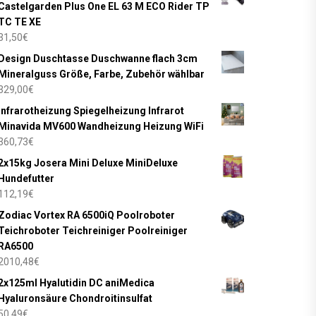
Castelgarden Plus One EL 63 M ECO Rider TP
TC TE XE
31,50
€
Design Duschtasse Duschwanne flach 3cm
Mineralguss Größe, Farbe, Zubehör wählbar
329,00
€
Infrarotheizung Spiegelheizung Infrarot
Minavida MV600 Wandheizung Heizung WiFi
360,73
€
2x15kg Josera Mini Deluxe MiniDeluxe
Hundefutter
112,19
€
Zodiac Vortex RA 6500iQ Poolroboter
Teichroboter Teichreiniger Poolreiniger
RA6500
2010,48
€
2x125ml Hyalutidin DC aniMedica
Hyaluronsäure Chondroitinsulfat
50,49
€