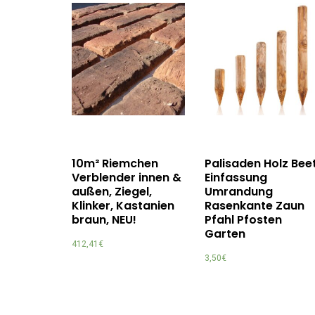
10m² Riemchen
Palisaden Holz Bee
Verblender innen &
Einfassung
außen, Ziegel,
Umrandung
Klinker, Kastanien
Rasenkante Zaun
braun, NEU!
Pfahl Pfosten
Garten
412,41
€
3,50
€