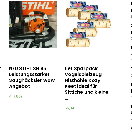
t
NEU STIHL SH 86
5er Sparpack
Leistungsstarker
Vogelspielzeug
Saughäcksler wow
Nisthöhle Kozy
Angebot
Keet ideal für
Sittiche und kleine
419,00
€
…
56,84
€