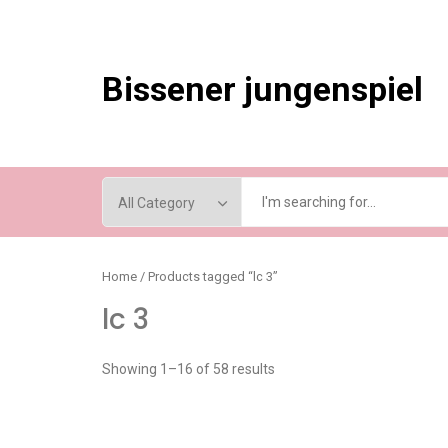
Skip
to
content
Bissener jungenspiel
Home
/ Products tagged “lc 3”
lc 3
Showing 1–16 of 58 results