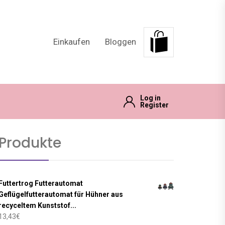
Einkaufen
Bloggen
Log in
Register
Produkte
Futtertrog Futterautomat
Geflügelfutterautomat für Hühner aus
recyceltem Kunststof...
13,43
€