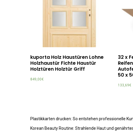
kuporta Holz Haustüren Lohne
32 x 
Holzhaustür Fichte Haustür
Reife
Holztüren Holztür Griff
Autofe
50 x 5
849,00
€
133,69
€
Plastikkarten drucken: So entstehen professionelle K
Korean Beauty Routine: Strahlende Haut und genährte