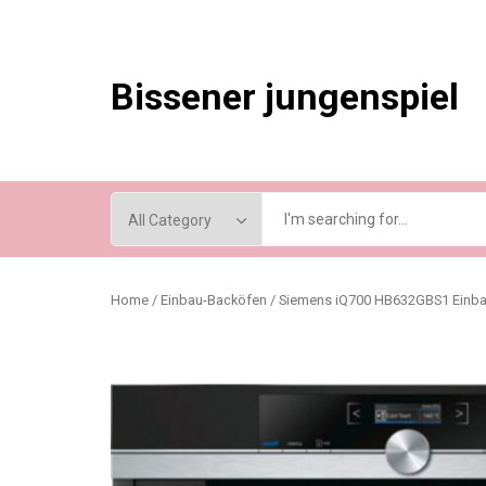
Skip
to
content
Bissener jungenspiel
Home
/
Einbau-Backöfen
/ Siemens iQ700 HB632GBS1 Einbau