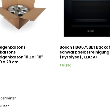
Felgenkartons
Bosch HBG675BB1 Backo
nkartons
schwarz Selbstreinigung
lgenkarton 18 Zoll 18″
(Pyrolyse) , EEK: A+
0 x 29 cm
798,85
€
undenkarten
s Haar