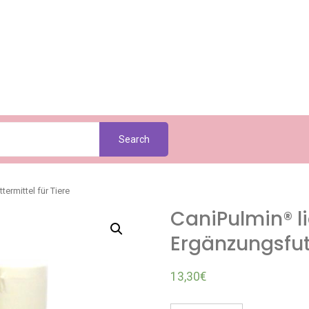
Search
ermittel für Tiere
CaniPulmin® l
Ergänzungsfutt
13,30
€