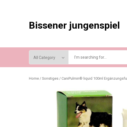
Skip
to
content
Bissener jungenspiel
Home
/
Sonstiges
/ CaniPulmin® liquid 100ml Ergänzungsfutt