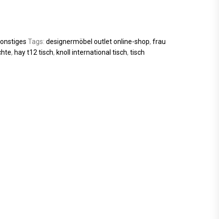
onstiges
Tags:
designermöbel outlet online-shop
,
frau
chte
,
hay t12 tisch
,
knoll international tisch
,
tisch