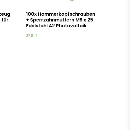
zeug
100x Hammerkopfschrauben
 für
+ Sperrzahnmuttern M8 x 25
Edelstahl A2 Photovoltaik
37,51
€