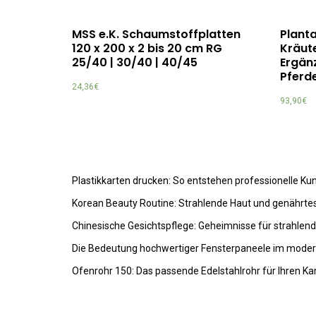
MSS e.K. Schaumstoffplatten
Plant
120 x 200 x 2 bis 20 cm RG
Kräute
25/40 | 30/40 | 40/45
Ergänz
Pferd
24,36
€
93,90
€
Plastikkarten drucken: So entstehen professionelle K
Korean Beauty Routine: Strahlende Haut und genährte
Chinesische Gesichtspflege: Geheimnisse für strahlen
Die Bedeutung hochwertiger Fensterpaneele im mode
Ofenrohr 150: Das passende Edelstahlrohr für Ihren K