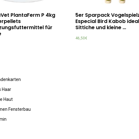
aVet PlantaFerm P 4kg
5er Sparpack Vogelspiel
rpellets
Especial Bird Kabob ideal
ungsfuttermittel für
Sittiche und kleine …
e
46,50
€
undenkarten
s Haar
de Haut
rnen Fensterbau
amin