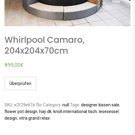
Whirlpool Camaro,
204x204x70cm
899,00
€
Überprüfen
SKU:
e2f29e61b76c
Category:
null
Tags:
designer kissen sale
,
flower pot design
,
hay dk
,
knoll international tisch
,
lesesessel
design
,
vitra grand relax