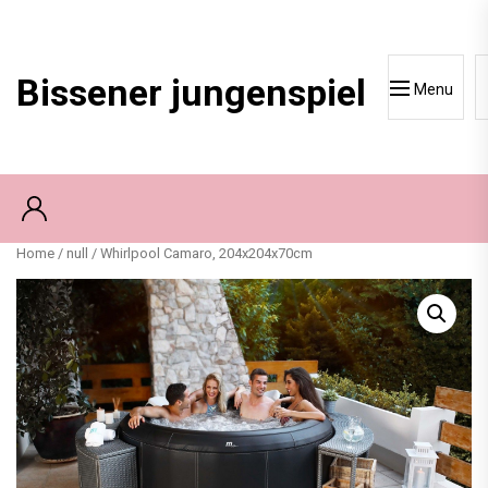
Skip
to
content
Bissener jungenspiel
Menu
Home
/
null
/ Whirlpool Camaro, 204x204x70cm