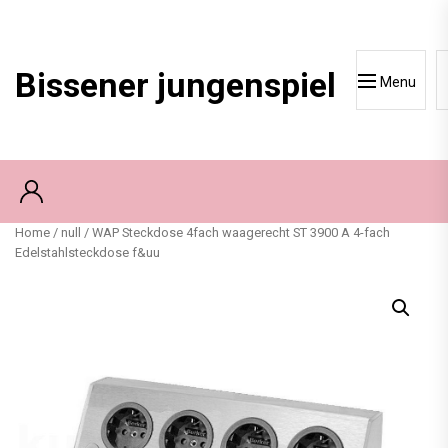
Skip
to
content
Bissener jungenspiel
Menu
Home
/
null
/ WAP Steckdose 4fach waagerecht ST 3900 A 4-fach
Edelstahlsteckdose f&uu