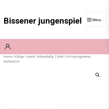
Skip
to
content
Bissener jungenspiel
Menu
Home
/
Käfige
/ vidaXL Hühnerkäfig 1,5x9x1,5 m Imprägniertes
Kiefernholz