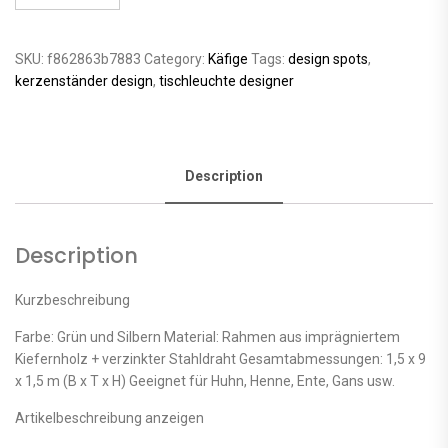
SKU:
f862863b7883
Category:
Käfige
Tags:
design spots
,
kerzenständer design
,
tischleuchte designer
Description
Description
Kurzbeschreibung
Farbe: Grün und Silbern Material: Rahmen aus imprägniertem
Kiefernholz + verzinkter Stahldraht Gesamtabmessungen: 1,5 x 9
x 1,5 m (B x T x H) Geeignet für Huhn, Henne, Ente, Gans usw.
Artikelbeschreibung anzeigen