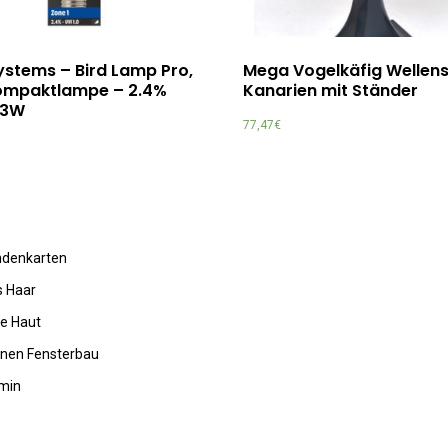
ystems – Bird Lamp Pro,
Mega Vogelkäfig Wellens
ompaktlampe – 2.4%
Kanarien mit Ständer
23W
77,47
€
undenkarten
s Haar
de Haut
rnen Fensterbau
amin