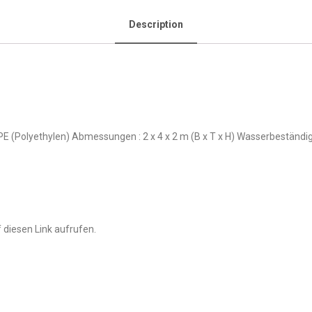
Description
hl, PE (Polyethylen) Abmessungen : 2 x 4 x 2 m (B x T x H) Wasserbest
 diesen Link aufrufen.