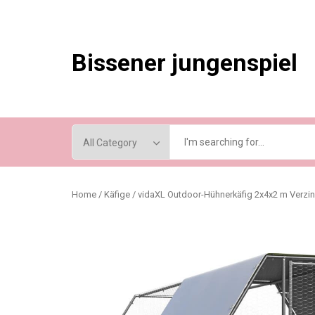
Skip
to
content
Bissener jungenspiel
Home
/
Käfige
/ vidaXL Outdoor-Hühnerkäfig 2x4x2 m Verzink