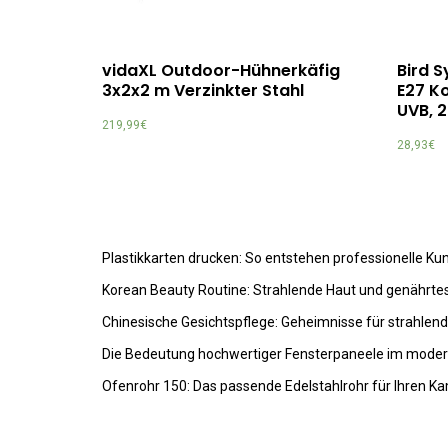
vidaXL Outdoor-Hühnerkäfig
Bird S
3x2x2 m Verzinkter Stahl
E27 K
UVB, 
219,99
€
28,93
€
Plastikkarten drucken: So entstehen professionelle K
Korean Beauty Routine: Strahlende Haut und genährte
Chinesische Gesichtspflege: Geheimnisse für strahlen
Die Bedeutung hochwertiger Fensterpaneele im mode
Ofenrohr 150: Das passende Edelstahlrohr für Ihren K