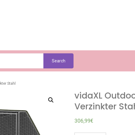
Search
ter Stahl
vidaXL Outdoo
Verzinkter Sta
306,99
€