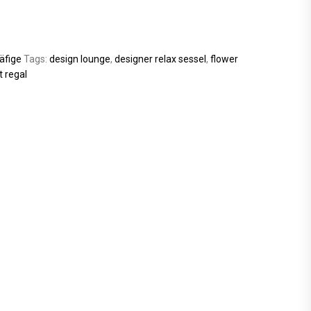
äfige
Tags:
design lounge
,
designer relax sessel
,
flower
t regal