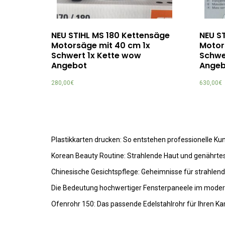
NEU STIHL MS 180 Kettensäge
NEU S
Motorsäge mit 40 cm 1x
Motor
Schwert 1x Kette wow
Schwe
Angebot
Angeb
280,00
€
630,00
€
Plastikkarten drucken: So entstehen professionelle K
Korean Beauty Routine: Strahlende Haut und genährte
Chinesische Gesichtspflege: Geheimnisse für strahlen
Die Bedeutung hochwertiger Fensterpaneele im mode
Ofenrohr 150: Das passende Edelstahlrohr für Ihren K