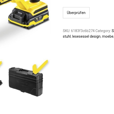
Überprüfen
SKU:
6183f3c6b274
Category:
S
stuhl
,
lesesessel design
,
moebe