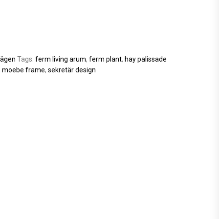
ägen
Tags:
ferm living arum
,
ferm plant
,
hay palissade
,
moebe frame
,
sekretär design