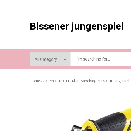
Skip
to
content
Bissener jungenspiel
Home
/
Sägen
/ TROTEC Akku-Säbelsäge PRCS 10-20V, Fuch