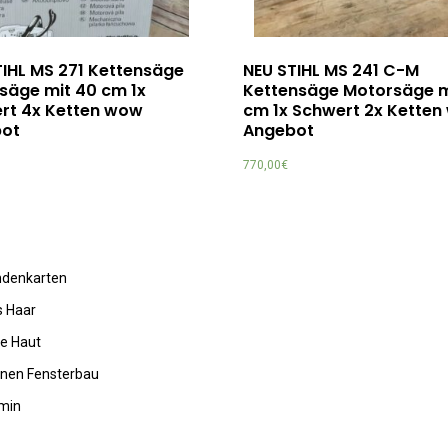
TIHL MS 271 Kettensäge
NEU STIHL MS 241 C-M
säge mit 40 cm 1x
Kettensäge Motorsäge m
rt 4x Ketten wow
cm 1x Schwert 2x Kette
ot
Angebot
770,00
€
undenkarten
s Haar
de Haut
rnen Fensterbau
amin