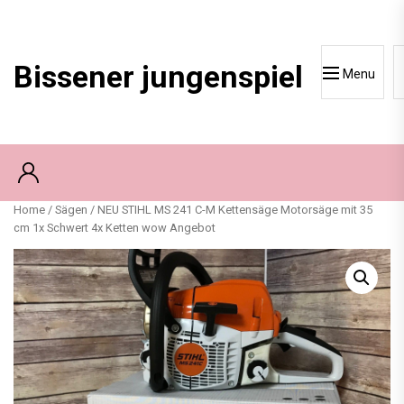
Skip
to
content
Bissener jungenspiel
Menu
Home
/
Sägen
/ NEU STIHL MS 241 C-M Kettensäge Motorsäge mit 35
cm 1x Schwert 4x Ketten wow Angebot