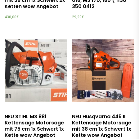
mit 38 cm 1x Schwert 2x
018, MS 170, 180 ( 1130
Ketten wow Angebot
350 0412
430,00
€
29,29
€
NEU STIHL MS 881
NEU Husqvarna 445 II
Kettensäge Motorsäge
Kettensäge Motorsäge
mit 75 cm 1x Schwert 1x
mit 38 cm 1x Schwert 1x
Kette wow Angebot
Kette wow Angebot