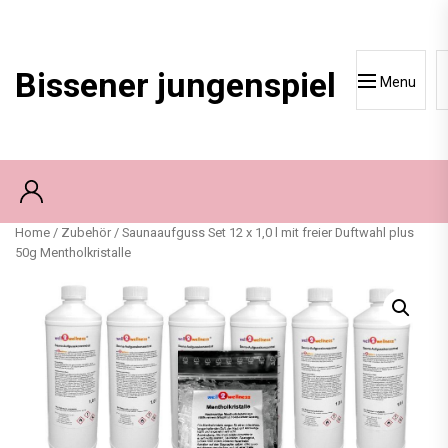
Skip
to
content
Bissener jungenspiel
Menu
Home
/
Zubehör
/ Saunaaufguss Set 12 x 1,0 l mit freier Duftwahl plus
50g Mentholkristalle