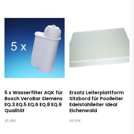
5 x Wasserfilter AQK für
Ersatz Leiterplattform
Bosch VeroBar Siemens
Sitzbord für Poolleiter
EQ.3 EQ.5 EQ.6 EQ.8 EQ.9
Edelstahlleiter Ideal
Qualität
Eichenwald
30,48
€
89,99
€