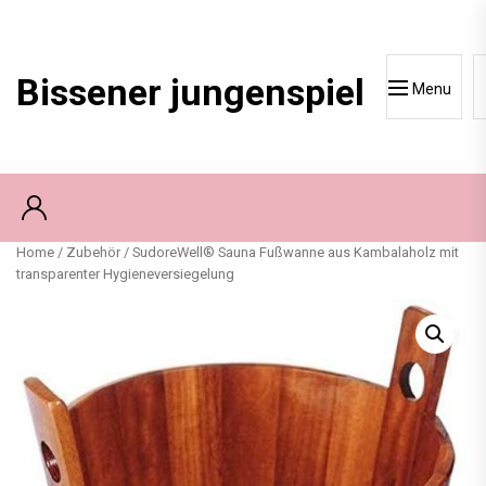
Skip
to
content
Bissener jungenspiel
Menu
Home
/
Zubehör
/ SudoreWell® Sauna Fußwanne aus Kambalaholz mit
transparenter Hygieneversiegelung