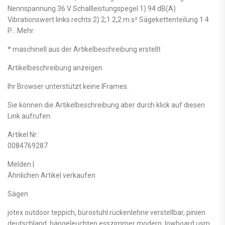
Nennspannung 36 V Schallleistungspegel 1) 94 dB(A)
Vibrationswert links rechts 2) 2,1 2,2 m s² Sägeketten­teilung 1 4
P… Mehr
* maschinell aus der Artikelbeschreibung erstellt
Artikelbeschreibung anzeigen
Ihr Browser unterstützt keine IFrames.
Sie können die Artikelbeschreibung aber durch klick auf diesen
Link aufrufen.
Artikel Nr.:
0084769287
Melden |
Ähnlichen Artikel verkaufen
Sägen
jotex outdoor teppich, bürostuhl rückenlehne verstellbar, pinien
deutschland, hängeleuchten esszimmer modern, lowboard usm,