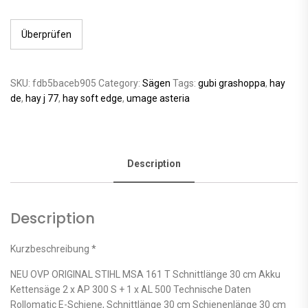
Überprüfen
SKU:
fdb5baceb905
Category:
Sägen
Tags:
gubi grashoppa
,
hay
de
,
hay j 77
,
hay soft edge
,
umage asteria
Description
Description
Kurzbeschreibung *
NEU OVP ORIGINAL STIHL MSA 161 T Schnittlänge 30 cm Akku
Kettensäge 2 x AP 300 S + 1 x AL 500 Technische Daten
Rollomatic E-Schiene, Schnittlänge 30 cm Schienenlänge 30 cm