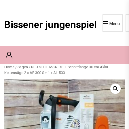
Skip
to
content
Bissener jungenspiel
Menu
Home
/
Sägen
/ NEU STIHL MSA 161 T Schnittlänge 30 cm Akku
Kettensäge 2 x AP 300 S + 1 x AL 500