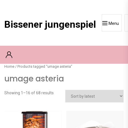
Skip
to
content
Bissener jungenspiel
Menu
Home
/ Products tagged “umage asteria”
umage asteria
Showing 1–16 of 68 results