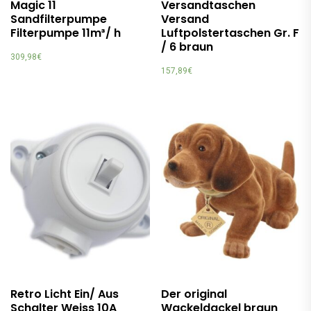
Magic 11
Versandtaschen
Sandfilterpumpe
Versand
Filterpumpe 11m³/ h
Luftpolstertaschen Gr. F
/ 6 braun
309,98
€
157,89
€
Retro Licht Ein/ Aus
Der original
Schalter Weiss 10A
Wackeldackel braun