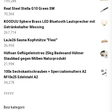
199,28
€
Real Steel Stella G10 Green SW
70,36
€
KOODUU Sphere Brass LED Bluetooth Lautsprecher mit
Getränkehalter Messing
267,71
€
LaJa26 Sauna Kopfstütze ''Flexi''
26,95
€
Hüfisan Geflügeleinstreu 25kg Badesand Hühner
Staubbad gegen Milben Naturprodukt
21,99
€
100x Sechskantschrauben + Sperrzahnmuttern A2
M10x25 Edelstahl A2
34,27
€
zzzzz
Bez kategorii