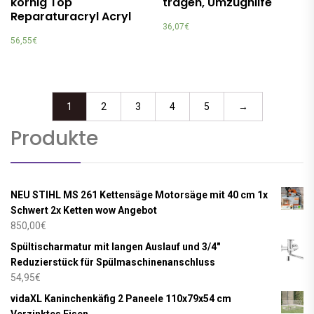
körnig Top
tragen, Umzughilfe
Reparaturacryl Acryl
36,07
€
56,55
€
1
2
3
4
5
→
Produkte
NEU STIHL MS 261 Kettensäge Motorsäge mit 40 cm 1x
Schwert 2x Ketten wow Angebot
850,00
€
Spültischarmatur mit langen Auslauf und 3/4"
Reduzierstück für Spülmaschinenanschluss
54,95
€
vidaXL Kaninchenkäfig 2 Paneele 110x79x54 cm
Verzinktes Eisen