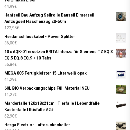
44,99
€
Hanfseil Bau Aufzug Seilrolle Bauseil Eimerseil
Aufzugseil Flaschenzug 20-50m
122,95
€
Herdanschlusskabel - Power Splitter
36,00
€
10 x AQK-01 ersetzen BRITA Intenza für Siemens TZ EQ.3
EQ.5 EQ.8 EQ.9 + 10 Tabs
56,84
€
MEGA 805 Fertigkleister 15 Liter weiß opak
41,29
€
60L BIO Verpackungschips Füll Material NEU
11,27
€
Marderfalle 120x18x21cm I Tierfalle I Lebendfalle I
Kastenfalle I Iltisfalle #2#
62,90
€
Herga Electric - Luftdruckschalter