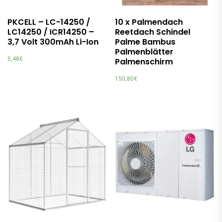
PKCELL – LC-14250 /
10 x Palmendach
LC14250 / ICR14250 –
Reetdach Schindel
3,7 Volt 300mAh Li-Ion
Palme Bambus
Palmenblätter
5,48
€
Palmenschirm
150,80
€