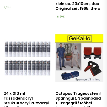
klein ca. 20x10cm, das
7,99
€
Original seit 1965, the o
16,99
€
24 x 310 ml
Octopus Tragesystem!
Fassadenacryl
Spanngurt, Spannband
Strukturacryl Putzacryl
+ Tragegriff Möbel