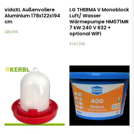
vidaXL Außenvoliere
LG THERMA V Monoblock
Aluminium 178x122x194
Luft/ Wasser
cm
Wärmepumpe HM071MR
7 kW 240 V R32 +
438,99
€
optional WiFi
5167,03
€