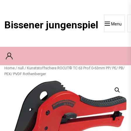
Skip
to
content
Bissener jungenspiel
Menu
Home
/
null
/ Kunststoffschere ROCUT® TC 63 Prof.0-63mm PP/ PE/ PB/
PEX/ PVDF Rothenberger