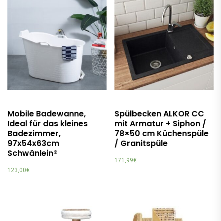
Mobile Badewanne,
Spülbecken ALKOR CC
Ideal für das kleines
mit Armatur + Siphon /
Badezimmer,
78×50 cm Küchenspüle
97x54x63cm
/ Granitspüle
Schwänlein®
171,99
€
123,00
€