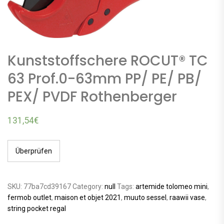
Kunststoffschere ROCUT® TC
63 Prof.0-63mm PP/ PE/ PB/
PEX/ PVDF Rothenberger
131,54
€
Überprüfen
SKU:
77ba7cd39167
Category:
null
Tags:
artemide tolomeo mini
,
fermob outlet
,
maison et objet 2021
,
muuto sessel
,
raawii vase
,
string pocket regal