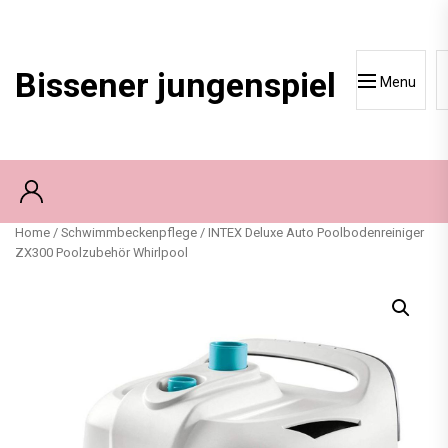
Skip
to
content
Bissener jungenspiel
Menu
Home
/
Schwimmbeckenpflege
/ INTEX Deluxe Auto Poolbodenreiniger
ZX300 Poolzubehör Whirlpool