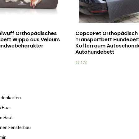
elwuff Orthopädisches
CopcoPet Orthopädisch
bett Wippo aus Velours
Transportbett Hundebet
andwebcharakter
Kofferraum Autoschond
Autohundebett
67,17
€
undenkarten
s Haar
de Haut
rnen Fensterbau
amin