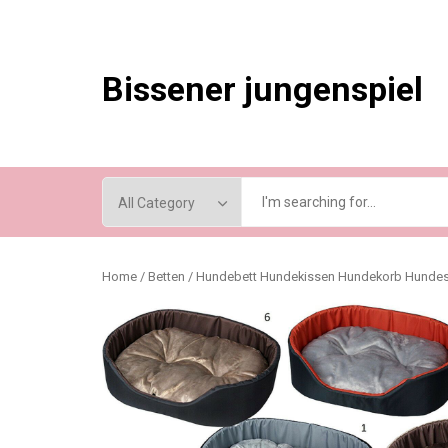
Skip
to
content
Bissener jungenspiel
Home
/
Betten
/ Hundebett Hundekissen Hundekorb Hundes