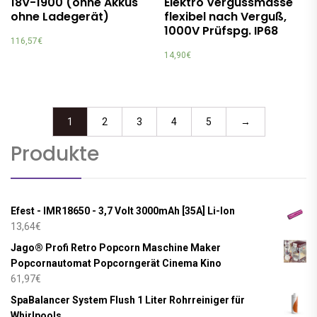
18V-1900 (ohne Akkus
Elektro Vergussmasse
ohne Ladegerät)
flexibel nach Verguß,
1000V Prüfspg. IP68
116,57
€
14,90
€
1
2
3
4
5
→
Produkte
Efest - IMR18650 - 3,7 Volt 3000mAh [35A] Li-Ion
13,64
€
Jago® Profi Retro Popcorn Maschine Maker
Popcornautomat Popcorngerät Cinema Kino
61,97
€
SpaBalancer System Flush 1 Liter Rohrreiniger für
Whirlpools