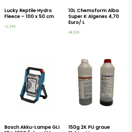
Lucky Reptile Hydro
10L Chemoform Alba
Fleece – 100 x 50 cm
Super K Algenex 4,70
Euro/ L
12,39
€
48,53
€
Bosch Akku-Lampe GLI
150g 2K PU graue