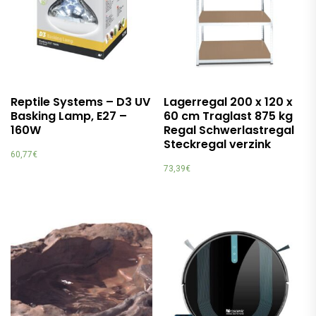
Reptile Systems – D3 UV
Lagerregal 200 x 120 x
Basking Lamp, E27 –
60 cm Traglast 875 kg
160W
Regal Schwerlastregal
Steckregal verzink
60,77
€
73,39
€