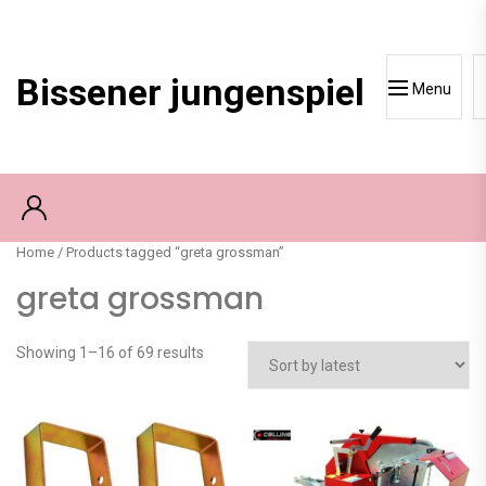
Skip
to
content
Bissener jungenspiel
Menu
Home
/ Products tagged “greta grossman”
greta grossman
Showing 1–16 of 69 results