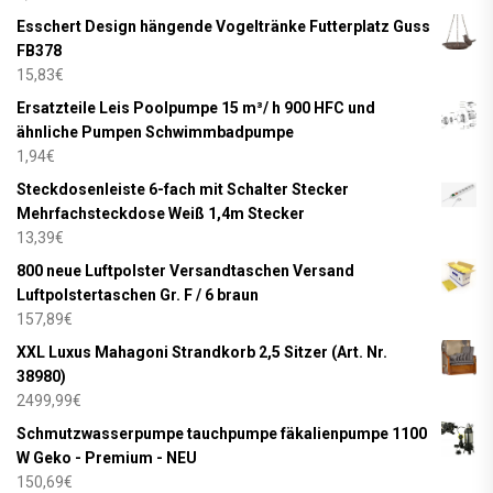
Esschert Design hängende Vogeltränke Futterplatz Guss
FB378
15,83
€
Ersatzteile Leis Poolpumpe 15 m³/ h 900 HFC und
ähnliche Pumpen Schwimmbadpumpe
1,94
€
Steckdosenleiste 6-fach mit Schalter Stecker
Mehrfachsteckdose Weiß 1,4m Stecker
13,39
€
800 neue Luftpolster Versandtaschen Versand
Luftpolstertaschen Gr. F / 6 braun
157,89
€
XXL Luxus Mahagoni Strandkorb 2,5 Sitzer (Art. Nr.
38980)
2499,99
€
Schmutzwasserpumpe tauchpumpe fäkalienpumpe 1100
W Geko - Premium - NEU
150,69
€