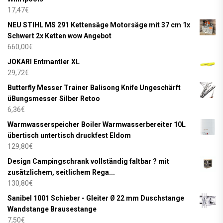
17,47
€
NEU STIHL MS 291 Kettensäge Motorsäge mit 37 cm 1x
Schwert 2x Ketten wow Angebot
660,00
€
JOKARI Entmantler XL
29,72
€
Butterfly Messer Trainer Balisong Knife Ungeschärft
üBungsmesser Silber Retoo
6,36
€
Warmwasserspeicher Boiler Warmwasserbereiter 10L
übertisch untertisch druckfest Eldom
129,80
€
Design Campingschrank vollständig faltbar ? mit
zusätzlichem, seitlichem Rega...
130,80
€
Sanibel 1001 Schieber - Gleiter Ø 22 mm Duschstange
Wandstange Brausestange
7,50
€