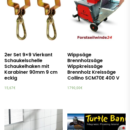
2er Set 9×9 Vierkant
Wippsäge
Schaukelschelle
Brennholzsäge
Schaukelhaken mit
Wippkreissäge
Karabiner 90mm 9 cm
Brennholz Kreissäge
eckig
Collino SCM70E 400 V
15,67
€
1790,00
€