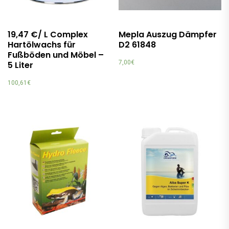
19,47 €/ L Complex
Mepla Auszug Dämpfer
Hartölwachs für
D2 61848
Fußböden und Möbel –
7,00
€
5 Liter
100,61
€