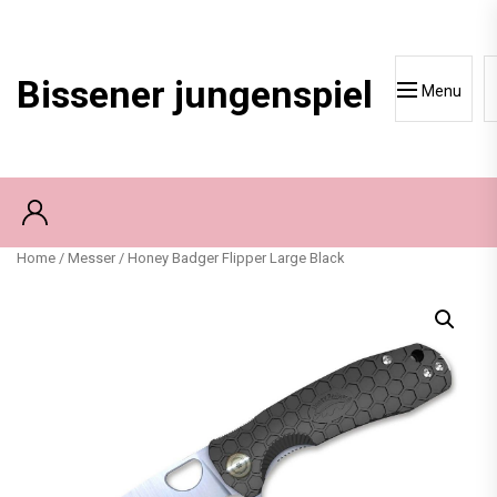
Skip
to
content
Bissener jungenspiel
Menu
Home
/
Messer
/ Honey Badger Flipper Large Black