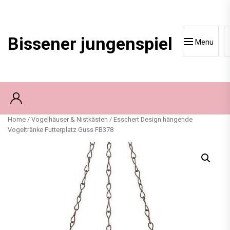
Skip
to
content
Bissener jungenspiel
Menu
Home
/
Vogelhäuser & Nistkästen
/ Esschert Design hängende
Vogeltränke Futterplatz Guss FB378