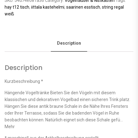
SKU:
54d74e081a36
Category:
Vogelhäuser & Nistkästen
Tags:
hay t12 tisch
,
iittala kastehelmi
,
saarinen esstisch
,
string regal
weiß
Description
Description
Kurzbeschreibung *
Hängende Vogeltränke Bieten Sie den Vögeln mit diesem
klassischen und dekorativen Vogelbad einen sicheren Trink platz.
Hängen Sie diese antik braune Schale in die Nähe Ihres Fensters
oder Ihrer Terrasse, sodass Sie die badenden Vögel in Ruhe
beobachten können. Natürlich eignet sich diese Schale gefü…
Mehr
* maschinell aus der Artikelbeschreibung erstellt