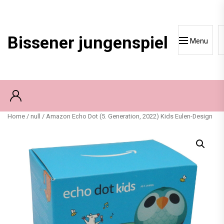
Skip
to
content
Bissener jungenspiel
Menu
Home
/
null
/ Amazon Echo Dot (5. Generation, 2022) Kids Eulen-Design