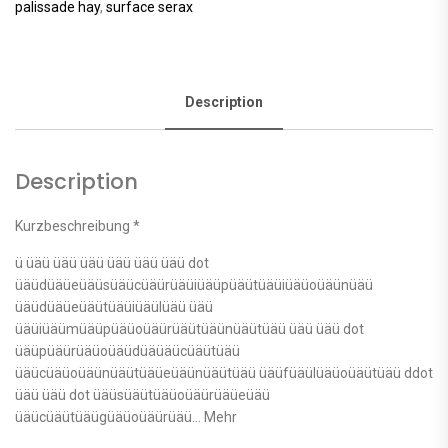
palissade hay
,
surface serax
Description
Description
Kurzbeschreibung *
ü üäü üäü üäü üäü üäü üäü dot
üäüdüäüeüäüsüäücüäürüäüiüäüpüäütüäüiüäüoüäünüäü
üäüdüäüeüäütüäüiüäülüäü üäü
üäüiüäümüäüpüäüoüäürüäütüäünüäütüäü üäü üäü dot
üäüpüäürüäüoüäüdüäüäücüäütüäü
üäücüäüoüäünüäütüäüeüäünüäütüäü üäüfüäülüäüoüäütüäü ddot
üäü üäü dot üäüsüäütüäüoüäürüäüeüäü
üäücüäütüäügüäüoüäürüäü… Mehr