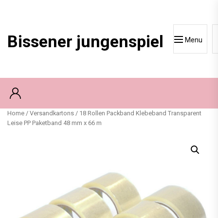
Skip
to
content
Bissener jungenspiel
Menu
Home
/
Versandkartons
/ 18 Rollen Packband Klebeband Transparent
Leise PP Paketband 48 mm x 66 m