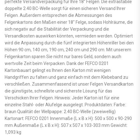
perfekte Versandverpackung für Ihre 18“ Felgen. Die extrastabile
doppelte 2.40 BC-Welle sorgt für einen sicheren Versand Ihrer
Felgen. Außerdem entsprechen die Abmessungen des
Felgenkartons den Maßen einer 18″ Felge, sodass Hohlräume, die
sich negativ auf die Stabilität der Verpackung und die
Versandkosten auswirken könnten, vermieden werden. Optimiert
wird die Anpassung durch die fünf integrierten Höhenriller bei den
Höhen 90 cm, 140 cm, 190 cm, 240 cm und 290 cm. Mit unserem
Felgenkarton sparen Sie nicht nur bares Geld, sondern auch
wertvolle Zeit beim Verpacken. Dank der FEFCO 0201
Kartonbauart gelingt es Ihnen den Karton mit wenigen
Handgriffen zu falten und ganz einfach mit dem Klebeband zu
verschließen. Zusammenfassend ist unser Felgen Versandkarton
die günstigste, schnellste und sicherste Lösung für das
Verschicken Ihrer Felgen. Hinweis: Jeder Karton ist für eine
einzelne Stahl- oder Alufelge ausgelegt. Produktdaten: Farbe:
braun Qualität der Wellpappe: 2.40 BC-Welle (zweiwellig)
Kartonart: FEFCO 0201 Innenmaße (L x B x H): 500 x 500 x 90-290
mm Außenmaße (L x B x H): 507 x 507 x 103-303 mm Gewicht:
1,093 kg