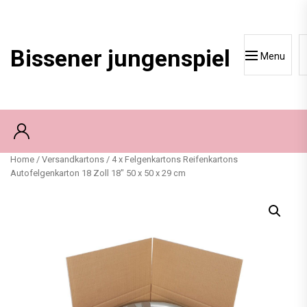
Skip
to
content
Bissener jungenspiel
Menu
Home
/
Versandkartons
/ 4 x Felgenkartons Reifenkartons
Autofelgenkarton 18 Zoll 18″ 50 x 50 x 29 cm