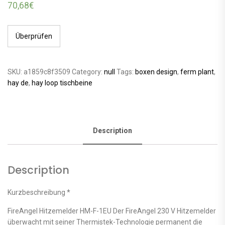
70,68
€
Überprüfen
SKU:
a1859c8f3509
Category:
null
Tags:
boxen design
,
ferm plant
,
hay de
,
hay loop tischbeine
Description
Description
Kurzbeschreibung *
FireAngel Hitzemelder HM-F-1EU Der FireAngel 230 V Hitzemelder
überwacht mit seiner Thermistek-Technologie permanent die