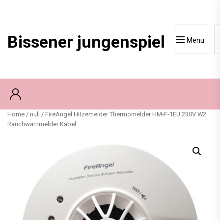
Skip
to
content
Bissener jungenspiel
Menu
Home
/
null
/ FireAngel Hitzemelder Thermomelder HM-F-1EU 230V W2
Rauchwarnmelder Kabel