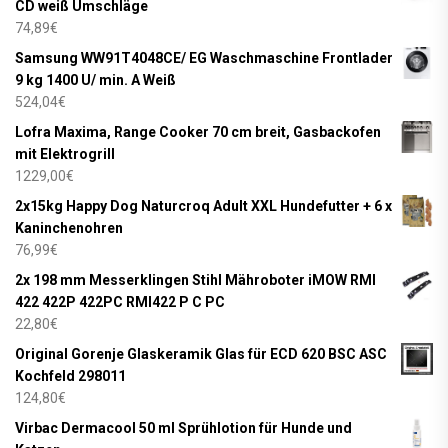
CD weiß Umschläge
74,89
€
Samsung WW91T4048CE/ EG Waschmaschine Frontlader
9 kg 1400 U/ min. A Weiß
524,04
€
Lofra Maxima, Range Cooker 70 cm breit, Gasbackofen
mit Elektrogrill
1229,00
€
2x15kg Happy Dog Naturcroq Adult XXL Hundefutter + 6 x
Kaninchenohren
76,99
€
2x 198 mm Messerklingen Stihl Mähroboter iMOW RMI
422 422P 422PC RMI422 P C PC
22,80
€
Original Gorenje Glaskeramik Glas für ECD 620 BSC ASC
Kochfeld 298011
124,80
€
Virbac Dermacool 50 ml Sprühlotion für Hunde und