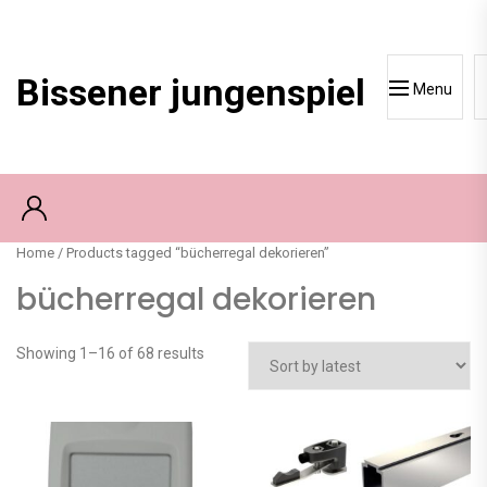
Skip
to
content
Bissener jungenspiel
Menu
Home
/ Products tagged “bücherregal dekorieren”
bücherregal dekorieren
Showing 1–16 of 68 results