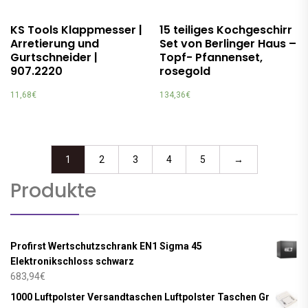
KS Tools Klappmesser |
15 teiliges Kochgeschirr
Arretierung und
Set von Berlinger Haus –
Gurtschneider |
Topf- Pfannenset,
907.2220
rosegold
11,68
€
134,36
€
1
2
3
4
5
→
Produkte
Profirst Wertschutzschrank EN1 Sigma 45
Elektronikschloss schwarz
683,94
€
1000 Luftpolster Versandtaschen Luftpolster Taschen Gr