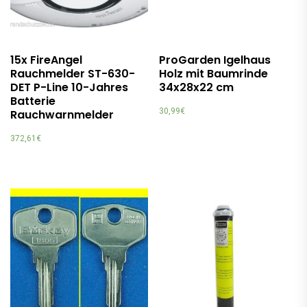
15x FireAngel
ProGarden Igelhaus
Rauchmelder ST-630-
Holz mit Baumrinde
DET P-Line 10-Jahres
34x28x22 cm
Batterie
30,99
€
Rauchwarnmelder
372,61
€