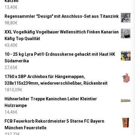
Katzen
13,40
€
Regensammler "Design" mit Anschluss-Set aus Titanzink
98,80
€
XXL Vogelkäfig Vogelbauer Wellensittich Finken Kanarien
Käfig Top Qualität
43,40
€
10 - 25 kg Lyra Pet® Erdnusskerne gehackt mit Haut HK
Südamerika
27,65
€
1760 x SBP Archivbox für Hängemappen,
328x115x239mm, wiederverschließbar, Rückenbreit
1810,09
€
Hühnerleiter Treppe Kaninchen Leiter Kleintier
Holzrampe
14,46
€
FCB Feuerkorb Rekordmeister 5 Sterne FC Bayern
München Feuerstelle
237,72
€