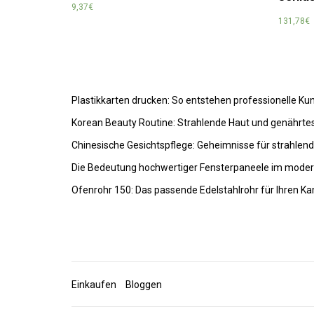
9,37
€
131,78
€
Plastikkarten drucken: So entstehen professionelle K
Korean Beauty Routine: Strahlende Haut und genährte
Chinesische Gesichtspflege: Geheimnisse für strahlen
Die Bedeutung hochwertiger Fensterpaneele im mode
Ofenrohr 150: Das passende Edelstahlrohr für Ihren K
Einkaufen
Bloggen