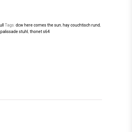
ull
Tags:
dcw here comes the sun
,
hay couchtisch rund
,
 palissade stuhl
,
thonet s64