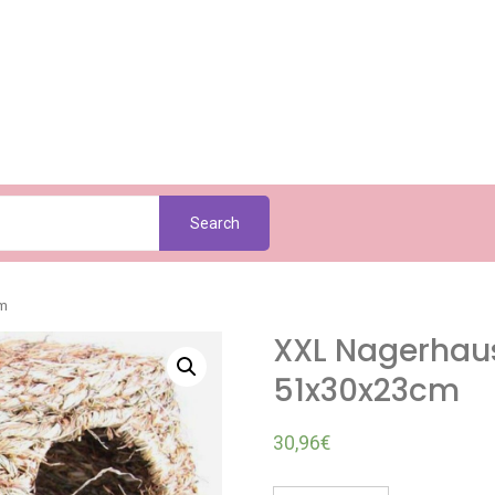
Search
cm
XXL Nagerhau
51x30x23cm
30,96
€