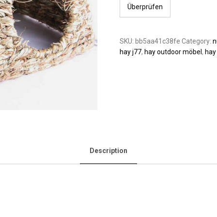
Überprüfen
SKU:
bb5aa41c38fe
Category:
n
hay j77
,
hay outdoor möbel
,
hay
Description