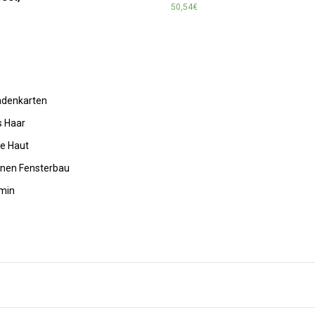
50,54
€
undenkarten
s Haar
de Haut
rnen Fensterbau
amin