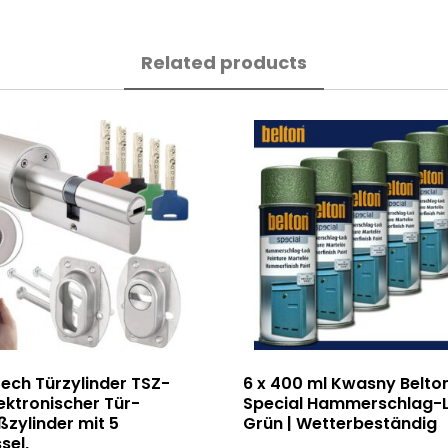
Related products
ech Türzylinder TSZ-
6 x 400 ml Kwasny Belto
ektronischer Tür-
Special Hammerschlag-L
ßzylinder mit 5
Grün | Wetterbeständig
sel,