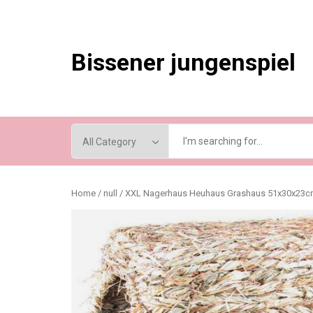
Skip
to
content
Bissener jungenspiel
Home
/
null
/ XXL Nagerhaus Heuhaus Grashaus 51x30x23