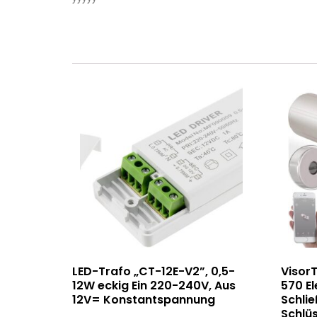
LED-Trafo „CT-12E-V2”, 0,5-
VisorT
12W eckig Ein 220-240V, Aus
570 El
12V= Konstantspannung
Schlie
Schlüs