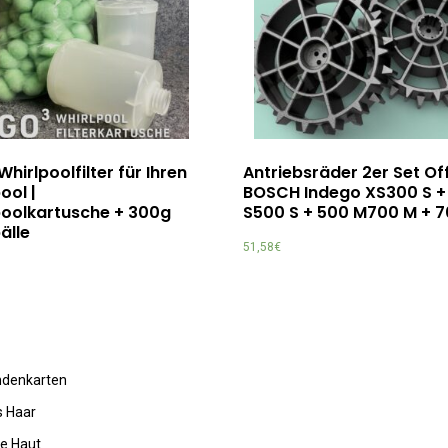
hirlpoolfilter für Ihren
Antriebsräder 2er Set O
ool |
BOSCH Indego XS300 S +
poolkartusche + 300g
S500 S + 500 M700 M + 
bälle
51,58
€
undenkarten
s Haar
de Haut