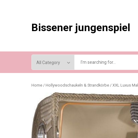
Skip
to
content
Bissener jungenspiel
Home
/
Hollywoodschaukeln & Strandkörbe
/ XXL Luxus Maha