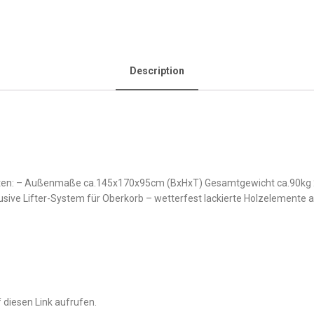
Description
ten: – Außenmaße ca.145x170x95cm (BxHxT) Gesamtgewicht ca.90kg 2,5
klusive Lifter-System für Oberkorb – wetterfest lackierte Holzelemente
 diesen Link aufrufen.