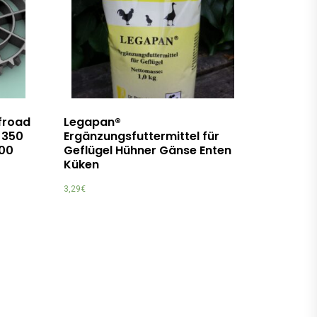
ffroad
Legapan®
 350
Ergänzungsfuttermittel für
700
Geflügel Hühner Gänse Enten
Küken
3,29
€