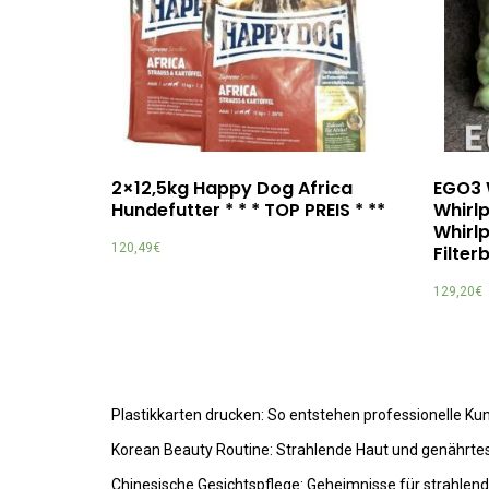
2×12,5kg Happy Dog Africa
EGO3 W
Hundefutter * * * TOP PREIS * **
Whirlp
Whirl
120,49
€
Filter
129,20
€
Plastikkarten drucken: So entstehen professionelle K
Korean Beauty Routine: Strahlende Haut und genährte
Chinesische Gesichtspflege: Geheimnisse für strahlen