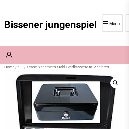
Skip
to
content
Bissener jungenspiel
Menu
Home
/
null
/ Xcase Sicherheits-Stahl-Geldkassette m. Zählbrett