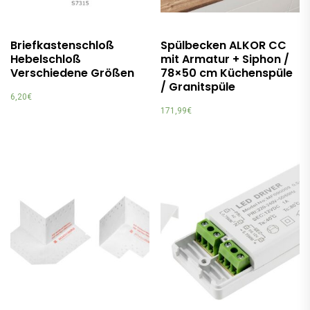
Briefkastenschloß
Spülbecken ALKOR CC
Hebelschloß
mit Armatur + Siphon /
Verschiedene Größen
78×50 cm Küchenspüle
/ Granitspüle
6,20
€
171,99
€