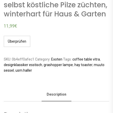
selbst köstliche Pilze züchten,
winterhart für Haus & Garten
11,99
€
Überprüfen
SKU:
0b4eff0afec1
Category:
Exoten
Tags:
coffee table vitra
,
designklassiker esstisch
,
grashopper lampe
,
hay toaster
,
muuto
sessel
,
usm.haller
Description