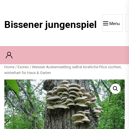
Skip
to
content
Bissener jungenspiel
Menu
Home
/
Exoten
/ Weisser Austernseitling selbst köstliche Pilze züchten,
winterhart für Haus & Garten