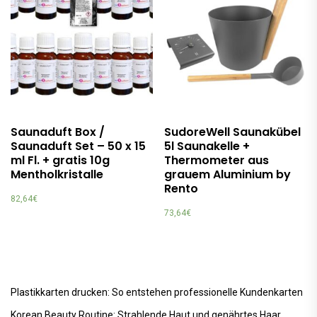
Saunaduft Box /
SudoreWell Saunakübel
Saunaduft Set – 50 x 15
5l Saunakelle +
ml Fl. + gratis 10g
Thermometer aus
Mentholkristalle
grauem Aluminium by
Rento
82,64
€
73,64
€
Plastikkarten drucken: So entstehen professionelle Kundenkarten
Korean Beauty Routine: Strahlende Haut und genährtes Haar