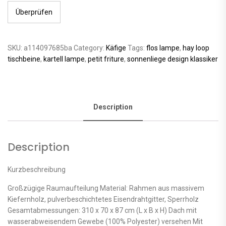
Überprüfen
SKU:
a114097685ba
Category:
Käfige
Tags:
flos lampe
,
hay loop
tischbeine
,
kartell lampe
,
petit friture
,
sonnenliege design klassiker
Description
Description
Kurzbeschreibung
Großzügige Raumaufteilung Material: Rahmen aus massivem
Kiefernholz, pulverbeschichtetes Eisendrahtgitter, Sperrholz
Gesamtabmessungen: 310 x 70 x 87 cm (L x B x H) Dach mit
wasserabweisendem Gewebe (100% Polyester) versehen Mit