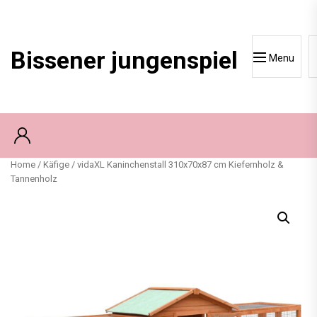
Skip
to
content
Bissener jungenspiel
Menu
Home
/
Käfige
/ vidaXL Kaninchenstall 310x70x87 cm Kiefernholz &
Tannenholz