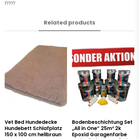
yyyyy
Related products
Vet Bed Hundedecke
Bodenbeschichtung Set
Hundebett Schlafplatz
„All in One” 25m² 2k
150 x 100 cm hellbraun
Epoxid Garagenfarbe