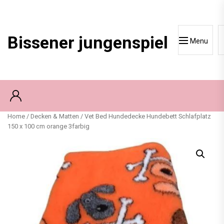
Skip
to
content
Bissener jungenspiel
Menu
Home
/
Decken & Matten
/ Vet Bed Hundedecke Hundebett Schlafplatz
150 x 100 cm orange 3farbig