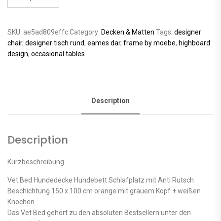
SKU:
ae5ad809effc
Category:
Decken & Matten
Tags:
designer
chair
,
designer tisch rund
,
eames dar
,
frame by moebe
,
highboard
design
,
occasional tables
Description
Description
Kurzbeschreibung
Vet Bed Hundedecke Hundebett Schlafplatz mit Anti Rutsch
Beschichtung 150 x 100 cm orange mit grauem Kopf + weißen
Knochen
Das Vet Bed gehört zu den absoluten Bestsellern unter den