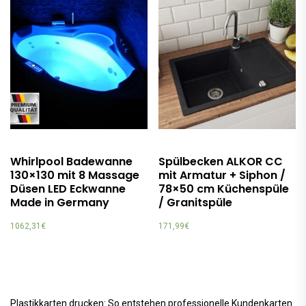
Whirlpool Badewanne
Spülbecken ALKOR CC
130×130 mit 8 Massage
mit Armatur + Siphon /
Düsen LED Eckwanne
78×50 cm Küchenspüle
Made in Germany
/ Granitspüle
1062,31
€
171,99
€
Plastikkarten drucken: So entstehen professionelle Kundenkarten