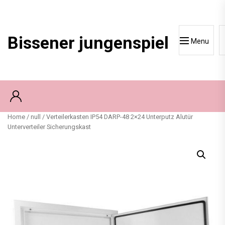
Skip
to
content
Bissener jungenspiel
Menu
Home
/
null
/ Verteilerkasten IP54 DARP-48 2×24 Unterputz Alutür
Unterverteiler Sicherungskast