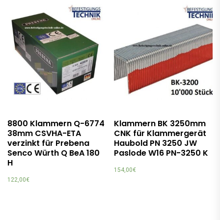
8800 Klammern Q-6774
Klammern BK 3250mm
38mm CSVHA-ETA
CNK für Klammergerät
verzinkt für Prebena
Haubold PN 3250 JW
Senco Würth Q BeA 180
Paslode W16 PN-3250 K
H
154,00
€
122,00
€