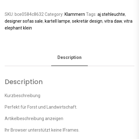
SKU:
bce0584c8632
Category:
Klammern
Tags:
aj stehleuchte
,
designer sofas sale
,
kartell lampe
,
sekretär design
,
vitra daw
,
vitra
elephant klein
Description
Description
Kurzbeschreibung
Perfekt für Forst und Landwirtschaft.
Artikelbeschreibung anzeigen
Ihr Browser unterstützt keine IFrames.