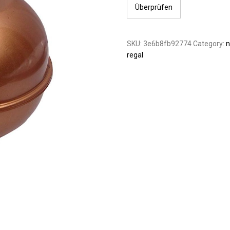
Überprüfen
SKU:
3e6b8fb92774
Category:
n
regal