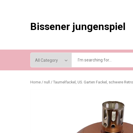
Skip
to
content
Bissener jungenspiel
Home
/
null
/ Taumelfackel, US. Garten Fackel, schwere Retro