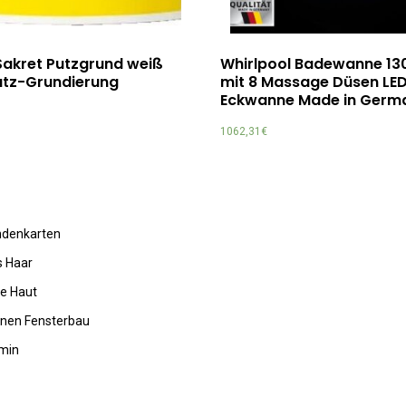
Sakret Putzgrund weiß
Whirlpool Badewanne 13
utz-Grundierung
mit 8 Massage Düsen LE
Eckwanne Made in Germ
1062,31
€
undenkarten
s Haar
de Haut
rnen Fensterbau
amin