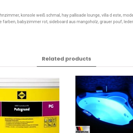
wohnzimmer, konsole weiß schmal, hay pallisade lounge, villa d este, 
e farben, babyzimmer rot, sideboard aus mangoholz, grauer pouf, leder 
Related products