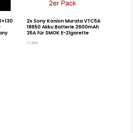
0×130
2x Sony Konion Murata VTC5A
D
18650 Akku Batterie 2600mAh
any
35A für SMOK E-Zigarette
17,89
€