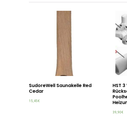
SudoreWell Saunakelle Red
HST 3
Cedar
Rücks
Poolhe
15,45
€
Heizu
39,90
€