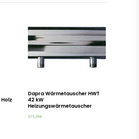
Dapra Wärmetauscher HWT
 Holz
42 kW
Heizungswärmetauscher
319,39
€