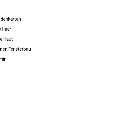
undenkarten
s Haar
de Haut
rnen Fensterbau
amin