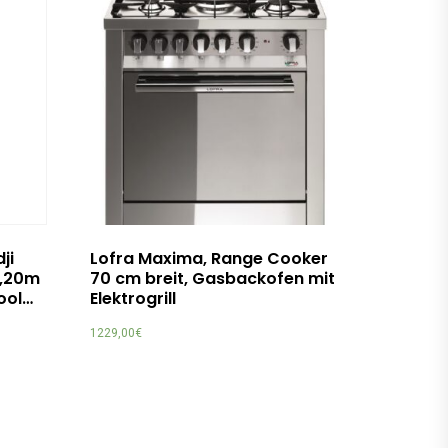
ji
Lofra Maxima, Range Cooker
1,20m
70 cm breit, Gasbackofen mit
ool…
Elektrogrill
1229,00
€