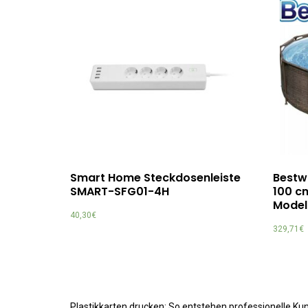
Smart Home Steckdosenleiste
Bestw
SMART-SFG01-4H
100 c
Model
40,30
€
329,71
€
Plastikkarten drucken: So entstehen professionelle K