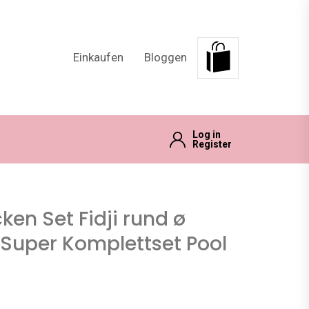
Einkaufen
Bloggen
Log in
Register
en Set Fidji rund ø
 Super Komplettset Pool