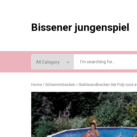
Skip
to
content
Bissener jungenspiel
Home
/
Schwimmbecken
/ Stahlwandbecken Set Fidji rund 