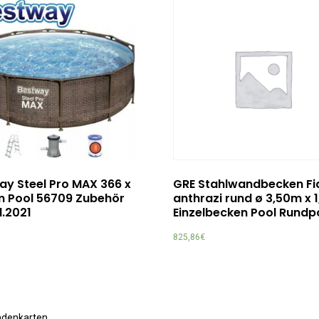
ay Steel Pro MAX 366 x
GRE Stahlwandbecken Fid
m Pool 56709 Zubehör
anthrazi rund ø 3,50m x 
l.2021
Einzelbecken Pool Rundp
825,86
€
undenkarten