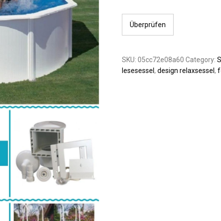
Überprüfen
SKU:
05cc72e08a60
Category:
lesesessel
,
design relaxsessel
,
f