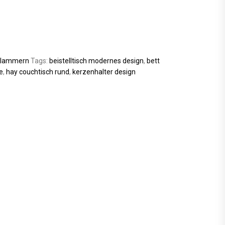
Klammern
Tags:
beistelltisch modernes design
,
bett
e
,
hay couchtisch rund
,
kerzenhalter design