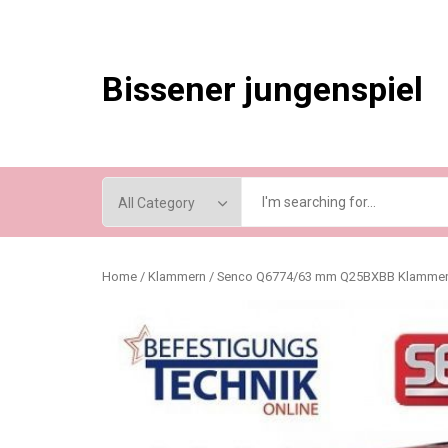
Skip
to
content
Bissener jungenspiel
Home
/
Klammern
/ Senco Q6774/63 mm Q25BXBB Klammern 