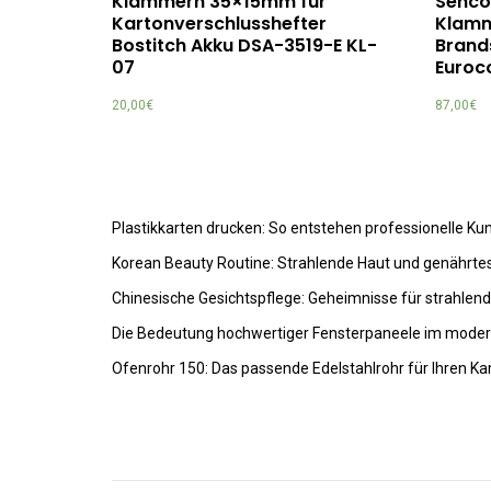
Klammern 35×15mm für
Senco
Kartonverschlusshefter
Klamm
Bostitch Akku DSA-3519-E KL-
Brand
07
Euroc
20,00
€
87,00
€
Plastikkarten drucken: So entstehen professionelle K
Korean Beauty Routine: Strahlende Haut und genährte
Chinesische Gesichtspflege: Geheimnisse für strahlen
Die Bedeutung hochwertiger Fensterpaneele im mode
Ofenrohr 150: Das passende Edelstahlrohr für Ihren K