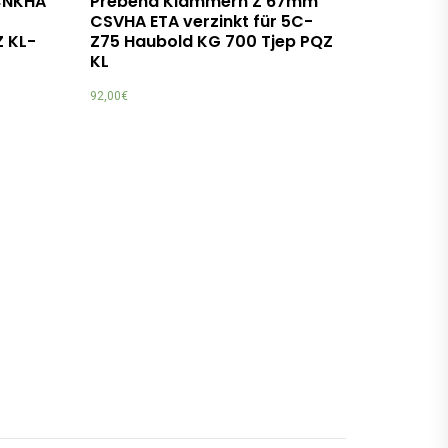
CNKHA
Prebena Klammern Z 67mm
CSVHA ETA verzinkt für 5C-
Z KL-
Z75 Haubold KG 700 Tjep PQZ
KL
92,00
€