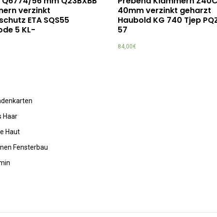
 Q6774/56 mm Q23BXBB
Prebena Klammern Z40
ern verzinkt
40mm verzinkt geharzt
schutz ETA SQS55
Haubold KG 740 Tjep PQ
ode 5 KL-
57
84,00
€
undenkarten
s Haar
de Haut
rnen Fensterbau
amin