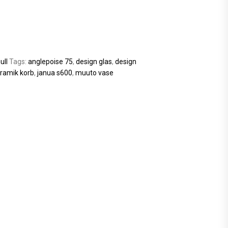
ull
Tags:
anglepoise 75
,
design glas
,
design
eramik korb
,
janua s600
,
muuto vase