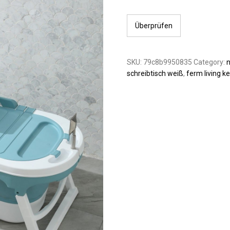
Überprüfen
SKU:
79c8b9950835
Category:
n
schreibtisch weiß
,
ferm living k