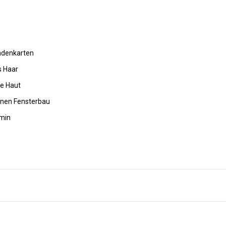
undenkarten
s Haar
de Haut
rnen Fensterbau
amin