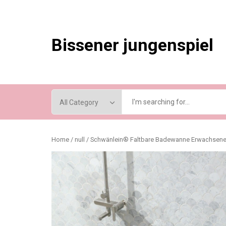
Skip
to
content
Bissener jungenspiel
Home
/
null
/ Schwänlein® Faltbare Badewanne Erwachsene 1