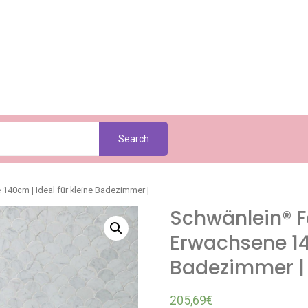
Search
40cm | Ideal für kleine Badezimmer |
Schwänlein® 
Erwachsene 140
Badezimmer |
205,69
€