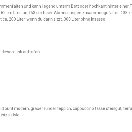
ammenfalten und kann liegend unterm Bett oder hochkant hinter einer T
 62 cm breit und 53 cm hoch. Abmessungen zusammengefaltet: 138 x 6
ca. 200 Liter, wenn du darin sitzt, 300 Liter ohne Insasse
 diesen Link aufrufen.
ild bunt modern, grauer runder teppich, cappuccino tasse steingut, ter
ibiza style