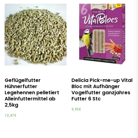
Geflügelfutter
Delicia Pick-me-up Vital
Hühnerfutter
Bloc mit Aufhänger
Legehennen pelletiert
Vogelfutter ganzjahres
Alleinfuttermittel ab
Futter 6 Stc
2,5kg
9,95
€
10,47
€