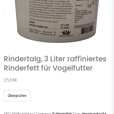
Rindertalg, 3 Liter raffiniertes
Rinderfett für Vogelfutter
25,95
€
Überprüfen
SKU:
f9d8cdab6ec1
Category:
Futtermittel
Tags:
design ecksofa
,