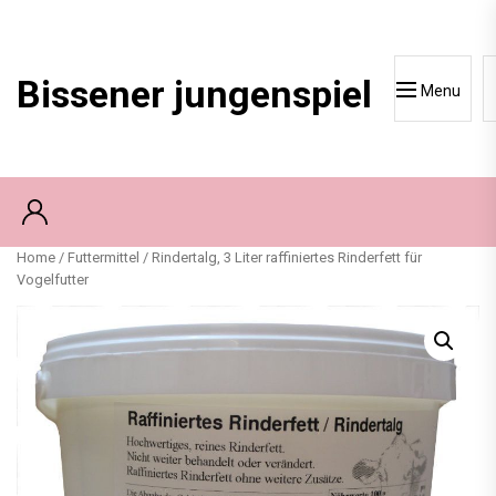
Skip
to
content
Bissener jungenspiel
Menu
Home
/
Futtermittel
/ Rindertalg, 3 Liter raffiniertes Rinderfett für
Vogelfutter