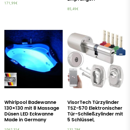
171,99
€
85,49
€
Whirlpool Badewanne
VisorTech Türzylinder
130×130 mit 8 Massage
TSZ-570 Elektronischer
Düsen LED Eckwanne
Tür-Schließzylinder mit
Made in Germany
5 Schlüssel,
1062,31
€
131,78
€