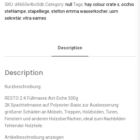
SKU:
d4660e4bc0db
Category:
null
Tags:
hay colour crate s
,
occhio
stehlampe
,
stapelliege
,
stelton emma wasserkocher
,
usm
sekretär
,
vitra eames
Description
Description
Kurzbeschreibung
RESTO 2-K Füllmasse Ast-Eiche 500g
2K Spachtelmasse auf Polyester-Basis zur Ausbesserung
größerer Schäden an Möbeln, Treppen, Holzböden, Türen,
Fenstern und anderen Holzoberflächen, ideal zum Nachbilden
fehlender Holzteile.
Artikelbeschreibung anzeigen