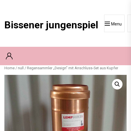
Skip
to
content
Bissener jungenspiel
Menu
Home
/
null
/ Regensammler „Design” mit Anschluss-Set aus Kupfer