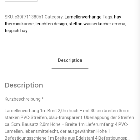
SKU:
c30f711380b1
Category:
Lamellenvorhänge
Tags:
hay
thermoskanne
,
leuchten design
,
stelton wasserkocher emma
,
teppich hay
Description
Description
Kurzbeschreibung *
Lamellenvorhang 1m Breit 2,0m hoch – mit 30 cm breiten 3mm
starken PVC-Streifen, blau-transparent. Überlappung der Streifen
ca. 5cm. Bausatz 2,0m Höhe – Breite 1m Lieferumfang: 4 PVC-
Lamellen, lebensmittelecht, der ausgewählten Höhe 1
Befestigungsschiene 1m Breite aus Edelstahl 4 Befestigungsp…