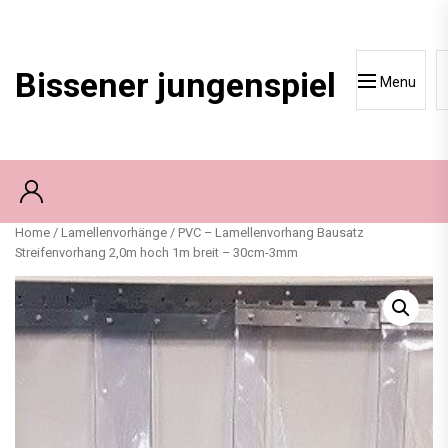
Skip
to
content
Bissener jungenspiel
Menu
Home
/
Lamellenvorhänge
/ PVC – Lamellenvorhang Bausatz
Streifenvorhang 2,0m hoch 1m breit – 30cm-3mm