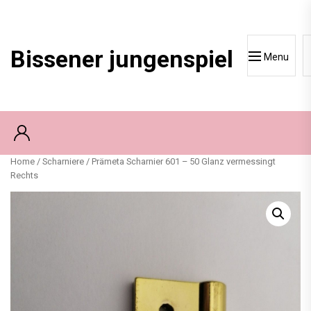
Skip
to
content
Bissener jungenspiel
Menu
Home
/
Scharniere
/ Prämeta Scharnier 601 – 50 Glanz vermessingt
Rechts