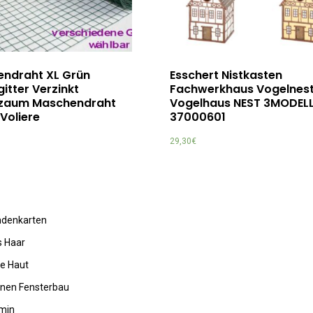
rendraht XL Grün
Esschert Nistkasten
itter Verzinkt
Fachwerkhaus Vogelnes
zaum Maschendraht
Vogelhaus NEST 3MODEL
Voliere
37000601
29,30
€
undenkarten
s Haar
de Haut
rnen Fensterbau
amin