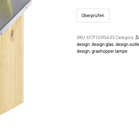
Überprüfen
SKU:
6f7f103fb633
Category:
Z
design
,
design glas
,
design outl
design
,
grashopper lampe