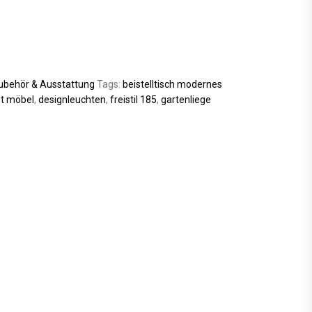
ubehör & Ausstattung
Tags:
beistelltisch modernes
et möbel
,
designleuchten
,
freistil 185
,
gartenliege