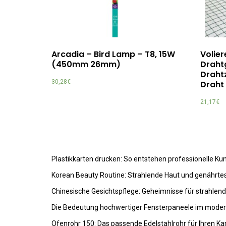
Arcadia – Bird Lamp – T8, 15W
Volie
(450mm 26mm)
Drahtg
Draht
30,28
€
Draht 
21,17
€
Plastikkarten drucken: So entstehen professionelle K
Korean Beauty Routine: Strahlende Haut und genährte
Chinesische Gesichtspflege: Geheimnisse für strahlen
Die Bedeutung hochwertiger Fensterpaneele im mode
Ofenrohr 150: Das passende Edelstahlrohr für Ihren K