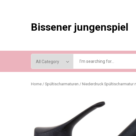
Skip
to
content
Bissener jungenspiel
Home
/
Spültischarmaturen
/ Niederdruck Spültischarmatur 