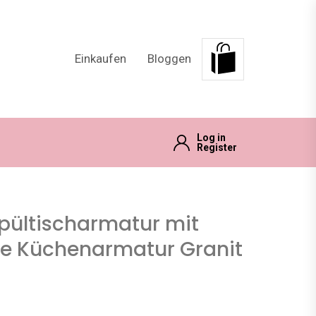
Einkaufen
Bloggen
Log in
Register
pültischarmatur mit
se Küchenarmatur Granit